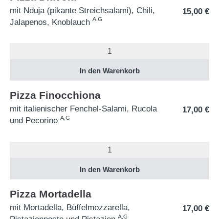
mit Nduja (pikante Streichsalami), Chili,
15,00
€
A,G
Jalapenos, Knoblauch
Pizza Finocchiona
mit italienischer Fenchel-Salami, Rucola
17,00
€
A,G
und Pecorino
Pizza Mortadella
mit Mortadella, Büffelmozzarella,
17,00
€
A,G