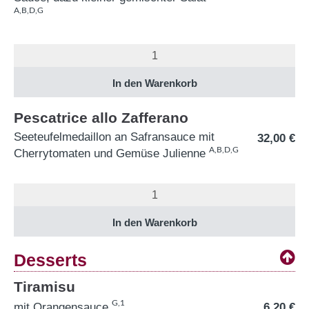
A,B,D,G
Pescatrice allo Zafferano
Seeteufelmedaillon an Safransauce mit
32,00
€
A,B,D,G
Cherrytomaten und Gemüse Julienne
Desserts
Tiramisu
G,1
mit Orangensauce
6,20
€